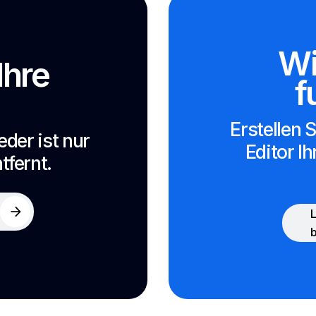
Wi
Ihre
f
Erstellen 
der ist nur
Editor I
fernt.
L