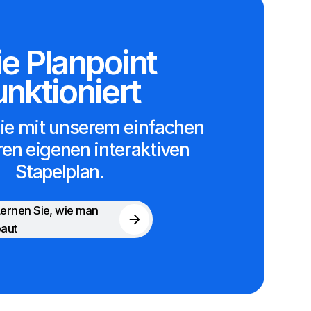
e Planpoint
unktioniert
Sie mit unserem einfachen
hren eigenen interaktiven
Stapelplan.
ernen Sie, wie man
baut