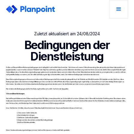
Zuletzt aktualisiert am 24/08/2024
Bedingungen der
Dienstleistung
Grüße von Planpoint! Diese Nutzungsbedingungen sind maßgeblich und rechtlich durchsetzbar. Sie können auf unsere Online-Anwendung über planpoint.io, dashboard.planpoint.io und
app.planpoint.io (zusammenfassend als "Website" oder "App" bezeichnet) zugreifen, und sie stellen eine Vereinbarung zwischen Ihnen und uns dar, die Ihre Nutzung der Website regelt.
Sie bestätigen, dass Sie diese Nutzungsbedingungen gelesen und verstanden haben und sich mit dem Besuch der Website einverstanden erklären, an sie gebunden zu sein. Es ist Ihnen
nicht gestattet, die App zu nutzen, und Sie sollten die Nutzung der App sofort einstellen, wenn Sie mit diesen Bedingungen nicht einverstanden sind.
Diese Nutzungsbedingungen umfassen auch alle anderen Bedingungen oder Dokumente, die gelegentlich auf der Website veröffentlicht werden. Wir behalten uns das Recht vor, diese
Bedingungen jederzeit und ohne vorherige Mitteilung an Sie zu ändern. Es ist Ihre Pflicht, diese Nutzungsbedingungen regelmäßig zu überprüfen, um sich über etwaige Änderungen zu
informieren. Sie erklären sich mit den aktualisierten Bedingungen einverstanden, wenn Sie die Website nach den von uns vorgenommenen Änderungen nutzen.
Hier sind also die Bedingungen, die für Ihre Nutzung, Ihren Besuch und Ihr Surfen in der App gelten:
1. Unsere Dienstleistungen
Hier bei Planpoint bieten wir eine Webanwendung mit der URL https://www.planpoint.io/ an. Es handelt sich um eine Software, die im Wesentlichen bei der Erstellung eines Planviewers eines
Gebäudes oder einer Wohnung für Immobilienentwickler hilft. Mit unserer benutzerfreundlichen Plattform können Sie Ihren Planviewer für Ihre Website schnell erstellen und pflegen. Alles,
was Sie brauchen, sind Renderings Ihrer Gebäude, Grundrisse und Wohnungsgrundrisse.
In nur 5 einfachen Schritten, die auf unserer Website aufgeführt sind, können Sie unsere Dienste in Anspruch nehmen:
Skizzieren Sie Ihr Gebäude
Ihre Einheiten hinzufügen
Definieren Sie Ihre Bodenplatten
Anpassen des Aussehens und der Marketingstrategie
Auf Ihrer Website einbetten
Wenn Sie diese Anweisungen befolgen, können Sie Ihren Planviewer schnell und effektiv gestalten.